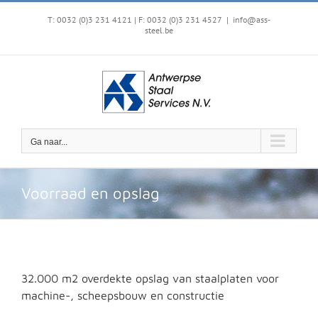
Ga
naar
T: 0032 (0)3 231 4121 | F: 0032 (0)3 231 4527
|
info@ass-
steel.be
inhoud
Ga naar...
Voorraad en opslag
32.000 m2 overdekte opslag van staalplaten voor
machine-, scheepsbouw en constructie