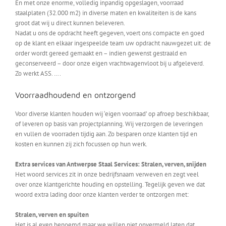
En met onze enorme, volledig inpandig opgeslagen, voorraad
staalplaten (32.000 m2) in diverse maten en kwaliteiten is de kans
groot dat wij u direct kunnen beleveren.
Nadat u ons de opdracht heeft gegeven, voert ons compacte en goed
op de klant en elkaar ingespeelde team uw opdracht nauwgezet uit: de
order wordt gereed gemaakt en – indien gewenst gestraald en
geconserveerd – door onze eigen vrachtwagenvloot bij u afgeleverd.
Zo werkt ASS. ….
Voorraadhoudend en ontzorgend
Voor diverse klanten houden wij ‘eigen voorraad’ op afroep beschikbaar,
of leveren op basis van projectplanning. Wij verzorgen de leveringen
en vullen de voorraden tijdig aan. Zo besparen onze klanten tijd en
kosten en kunnen zij zich focussen op hun werk.
Extra services van Antwerpse Staal Services: Stralen, verven, snijden
Het woord services zit in onze bedrijfsnaam verweven en zegt veel
over onze klantgerichte houding en opstelling. Tegelijk geven we dat
woord extra lading door onze klanten verder te ontzorgen met:
Stralen, verven en spuiten
Het is al even benoemd maar we willen niet onvermeld laten dat