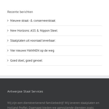
Recente berichten
Nieuwe straal- & conserveerstraat
New Horizons: ASS & Nippon Steel
Staalplaten uit voorraad leverbaar:
Vier nieuwe MANNEN op de weg
Goed doel; goed gevoel
Antwerpse Staal Services
Wij zijn een dienstverlenend familiebedrijf. Wij leveren staalplaten en
Holland Profiel. Daarnaast bieden we aanvullende diensten zoals: