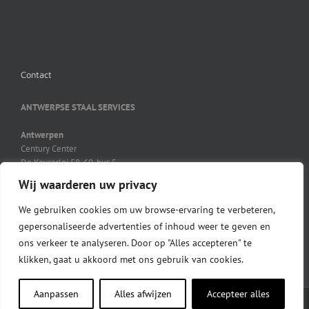
Contact
ANTWERPSE STAAL SERVICES
Antwerpen
Century Center
De Keyserlei 58-60, bus 5
B-2018 Antwerpen
Wij waarderen uw privacy
03 231 41 21
03 231 45 27
We gebruiken cookies om uw browse-ervaring te verbeteren,
info@ass-steel.be
gepersonaliseerde advertenties of inhoud weer te geven en
ons verkeer te analyseren. Door op "Alles accepteren" te
klikken, gaat u akkoord met ons gebruik van cookies.
Aanpassen
Alles afwijzen
Accepteer alles
2014 | developed by
Wigman van Dijk