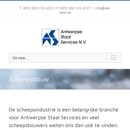
Ga
naar
T: 0032 (0)3 231 4121 | F: 0032 (0)3 231 4527
|
info@ass-
steel.be
inhoud
Ga naar...
Scheepsbouw
De scheepsindustrie is een belangrijke branche
voor Antwerpse Staal Services en veel
scheepsbouwers weten ons dan ook te vinden.