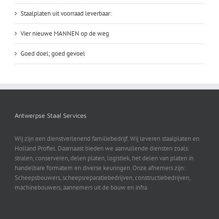
Staalplaten uit voorraad leverbaar:
Vier nieuwe MANNEN op de weg
Goed doel; goed gevoel
Antwerpse Staal Services
Wij zijn een dienstverlenend familiebedrijf. Wij leveren staalplaten en
Holland Profiel. Daarnaast bieden we aanvullende diensten zoals:
stralen, conserveren, delen platen, logistiek, het delen van platen in
handelbare formatem en diverse keuringen. Onze afnemers zijn:
Scheepsbouwers, scheepsreparatiebedrijven, constructiebedrijven,
machinebouwers, aannemers uit de bouw en infra