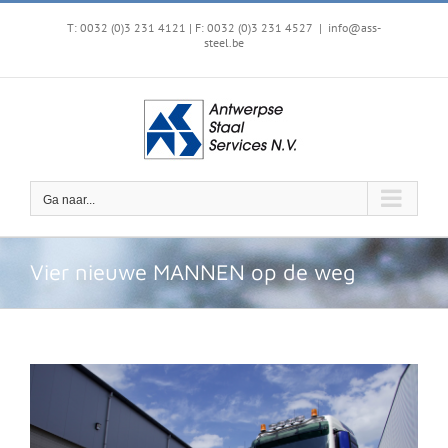
Ga
naar
T: 0032 (0)3 231 4121 | F: 0032 (0)3 231 4527
|
info@ass-
steel.be
inhoud
Ga naar...
Vier nieuwe MANNEN op de weg
Bekijk
grotere
afbeelding