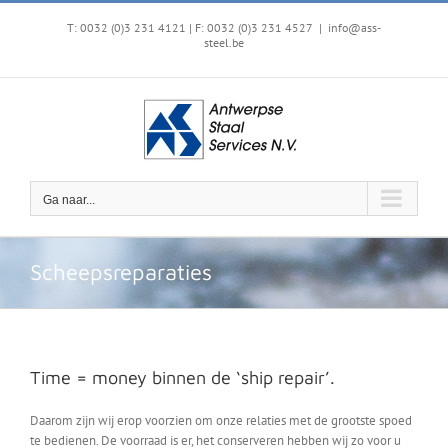
Ga
naar
T: 0032 (0)3 231 4121 | F: 0032 (0)3 231 4527
|
info@ass-
steel.be
inhoud
Ga naar...
Scheepsreparaties
Time = money binnen de ‘ship repair’.
Daarom zijn wij erop voorzien om onze relaties met de grootste spoed
te bedienen. De voorraad is er, het conserveren hebben wij zo voor u