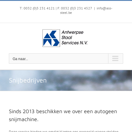
Ga
naar
T: 0032 (0)3 231 4121 | F: 0032 (0)3 231 4527
|
info@ass-
steel.be
inhoud
Ga naar...
Snijbedrijven
Sinds 2013 beschikken we over een autogeen
snijmachine.
Deze service bieden we omdat klanten ons geregeld vragen stelden,