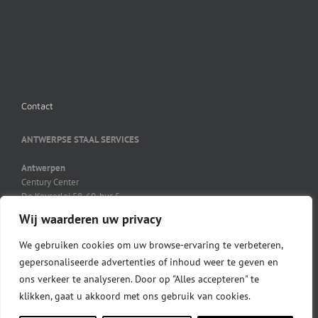
Contact
ANTWERPSE STAAL SERVICES
Antwerpen
Century Center
De Keyserlei 58-60, bus 5
B-2018 Antwerpen
Wij waarderen uw privacy
03 231 41 21
03 231 45 27
We gebruiken cookies om uw browse-ervaring te verbeteren,
info@ass-steel.be
gepersonaliseerde advertenties of inhoud weer te geven en
ons verkeer te analyseren. Door op "Alles accepteren" te
klikken, gaat u akkoord met ons gebruik van cookies.