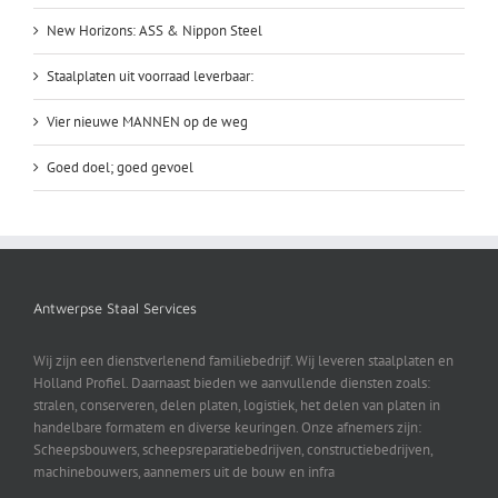
New Horizons: ASS & Nippon Steel
Staalplaten uit voorraad leverbaar:
Vier nieuwe MANNEN op de weg
Goed doel; goed gevoel
Antwerpse Staal Services
Wij zijn een dienstverlenend familiebedrijf. Wij leveren staalplaten en
Holland Profiel. Daarnaast bieden we aanvullende diensten zoals:
stralen, conserveren, delen platen, logistiek, het delen van platen in
handelbare formatem en diverse keuringen. Onze afnemers zijn:
Scheepsbouwers, scheepsreparatiebedrijven, constructiebedrijven,
machinebouwers, aannemers uit de bouw en infra