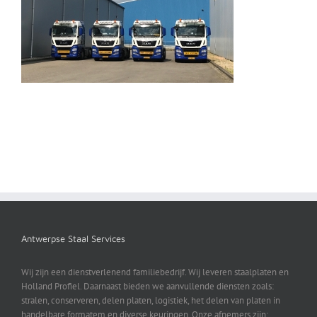
Antwerpse Staal Services
Wij zijn een dienstverlenend familiebedrijf. Wij leveren staalplaten en
Holland Profiel. Daarnaast bieden we aanvullende diensten zoals:
stralen, conserveren, delen platen, logistiek, het delen van platen in
handelbare formatem en diverse keuringen. Onze afnemers zijn: