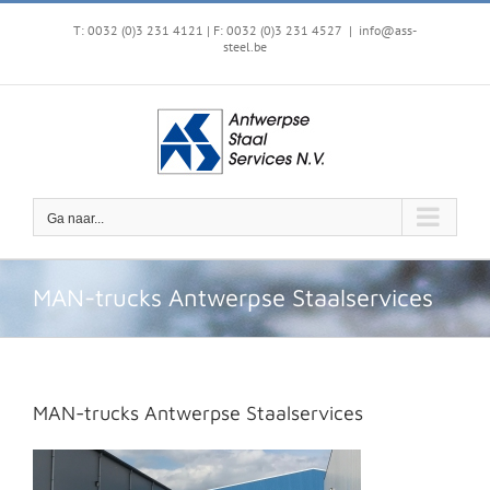
Ga
naar
T: 0032 (0)3 231 4121 | F: 0032 (0)3 231 4527
|
info@ass-
steel.be
inhoud
Ga naar...
MAN-trucks Antwerpse Staalservices
MAN-trucks Antwerpse Staalservices