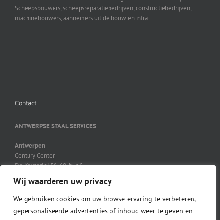
Scheepsbouwers, scheepsreparatiebedrijven, constructiebedrijven,
machinebouwers, aannemers uit de bouw en infra
Contact
ANTWERPSE STAAL SERVICES
Antwerpen
Century Center
De Keyserlei 58-60, bus 5
B-2018 Antwerpen
Wij waarderen uw privacy
03 231 41 21
03 231 45 27
We gebruiken cookies om uw browse-ervaring te verbeteren,
info@ass-steel.be
gepersonaliseerde advertenties of inhoud weer te geven en