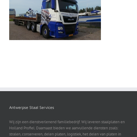
Antwerpse Staal Services
Wij zijn een dienstverlenend familiebedrijf. Wij leveren staalplaten en
Holland Profiel. Daarnaast bieden we aanvullende diensten zoals:
stralen, conserveren, delen platen, logistiek, het delen van platen in