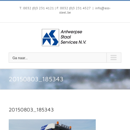
Ga
naar
T: 0032 (0)3 231 4121 | F: 0032 (0)3 231 4527
|
info@ass-
steel.be
inhoud
Ga naar...
20150803_185343
20150803_185343