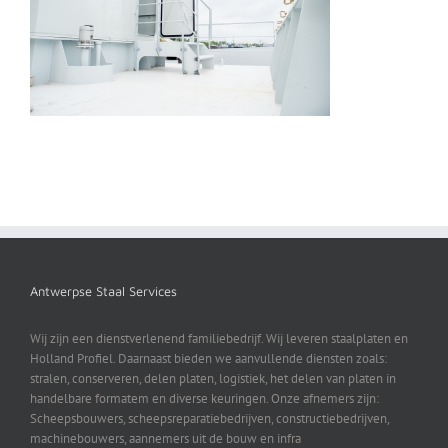
Antwerpse Staal Services
Wij zijn een dienstverlenend familiebedrijf. Wij leveren staalplaten en
Holland Profiel. Daarnaast bieden we aanvullende diensten zoals:
stralen, conserveren, delen platen, logistiek, het delen van platen in
handelbare formatem en diverse keuringen. Onze afnemers zijn:
Scheepsbouwers, scheepsreparatiebedrijven, constructiebedrijven,
machinebouwers, aannemers uit de bouw en infra