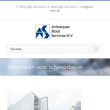
Ga
naar
T: 0032 (0)3 231 4121 | F: 0032 (0)3 231 4527
|
info@ass-
steel.be
inhoud
Ga naar...
Staalplaten voor scheepsbouw