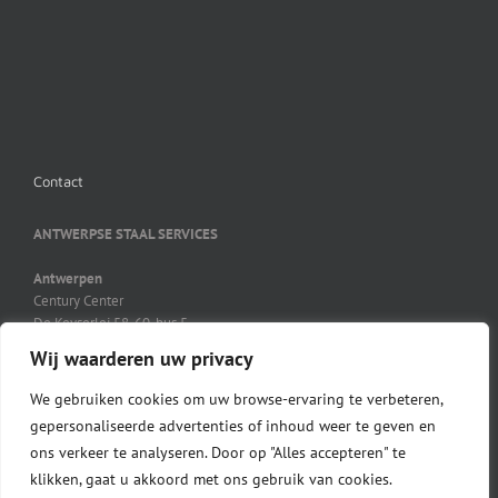
Contact
ANTWERPSE STAAL SERVICES
Antwerpen
Century Center
De Keyserlei 58-60, bus 5
B-2018 Antwerpen
Wij waarderen uw privacy
03 231 41 21
03 231 45 27
We gebruiken cookies om uw browse-ervaring te verbeteren,
info@ass-steel.be
gepersonaliseerde advertenties of inhoud weer te geven en
ons verkeer te analyseren. Door op "Alles accepteren" te
klikken, gaat u akkoord met ons gebruik van cookies.