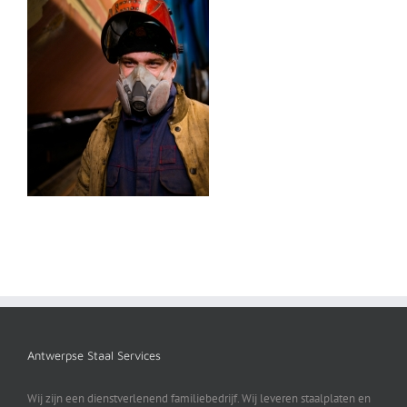
Antwerpse Staal Services
Wij zijn een dienstverlenend familiebedrijf. Wij leveren staalplaten en