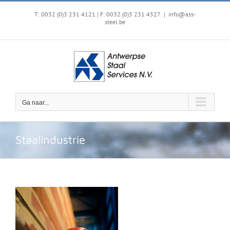
Ga
naar
T: 0032 (0)3 231 4121 | F: 0032 (0)3 231 4527
|
info@ass-
steel.be
inhoud
Ga naar...
Staalindustrie