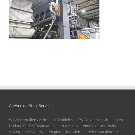
Antwerpse Staal Services
Wij zijn een dienstverlenend familiebedrijf. Wij leveren staalplaten en
Holland Profiel. Daarnaast bieden we aanvullende diensten zoals:
stralen, conserveren, delen platen, logistiek, het delen van platen in