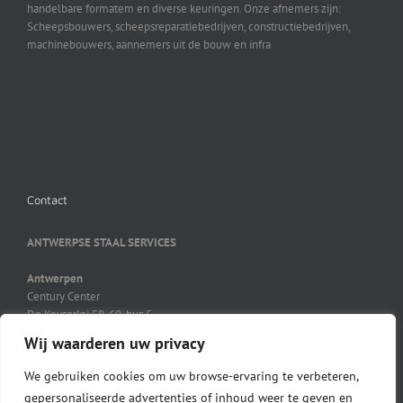
handelbare formatem en diverse keuringen. Onze afnemers zijn:
Scheepsbouwers, scheepsreparatiebedrijven, constructiebedrijven,
machinebouwers, aannemers uit de bouw en infra
Contact
ANTWERPSE STAAL SERVICES
Antwerpen
Century Center
De Keyserlei 58-60, bus 5
B-2018 Antwerpen
Wij waarderen uw privacy
03 231 41 21
03 231 45 27
We gebruiken cookies om uw browse-ervaring te verbeteren,
info@ass-steel.be
gepersonaliseerde advertenties of inhoud weer te geven en