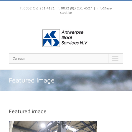
Ga
naar
T: 0032 (0)3 231 4121 | F: 0032 (0)3 231 4527
|
info@ass-
steel.be
inhoud
Ga naar...
Featured image
Featured image