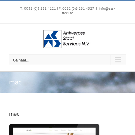
Ga
naar
T: 0032 (0)3 231 4121 | F: 0032 (0)3 231 4527
|
info@ass-
steel.be
inhoud
Ga naar...
mac
mac