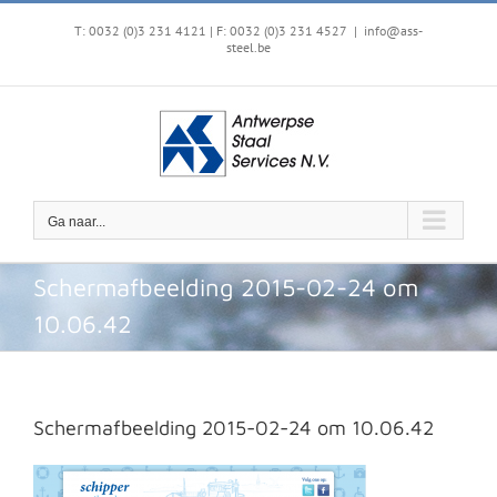
Ga
naar
T: 0032 (0)3 231 4121 | F: 0032 (0)3 231 4527
|
info@ass-
steel.be
inhoud
Ga naar...
Schermafbeelding 2015-02-24 om
10.06.42
Schermafbeelding 2015-02-24 om 10.06.42