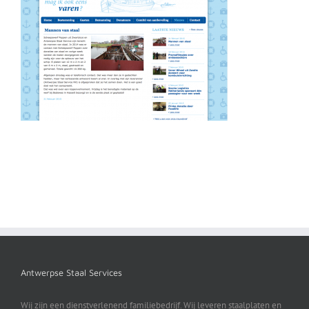
Antwerpse Staal Services
Wij zijn een dienstverlenend familiebedrijf. Wij leveren staalplaten en