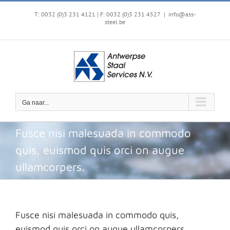
Ga
naar
T: 0032 (0)3 231 4121 | F: 0032 (0)3 231 4527
|
info@ass-
steel.be
inhoud
Ga naar...
Fusce nisi malesuada in commodo
quis, euismod quis orci on augue
ullamcorpers.
Fusce nisi malesuada in commodo quis,
euismod quis orci on augue ullamcorpers.