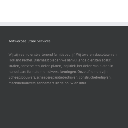
Antwerpse Staal Services
Wij zijn een dienstverlenend familiebedrijf. Wij leveren staalplaten en
Holland Profiel. Daarnaast bieden we aanvullende diensten zoals:
stralen, conserveren, delen platen, logistiek, het delen van platen in
handelbare formatem en diverse keuringen. Onze afnemers zijn:
Scheepsbouwers, scheepsreparatiebedrijven, constructiebedrijven,
machinebouwers, aannemers uit de bouw en infra